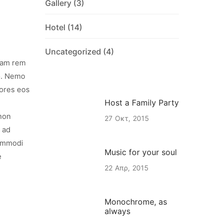
Gallery
(3)
Hotel
(14)
Uncategorized
(4)
otam rem
bo. Nemo
lores eos
Host a Family Party
 non
27
Οκτ
2015
 ad
commodi
Music for your soul
e
22
Απρ
2015
Monochrome, as
always