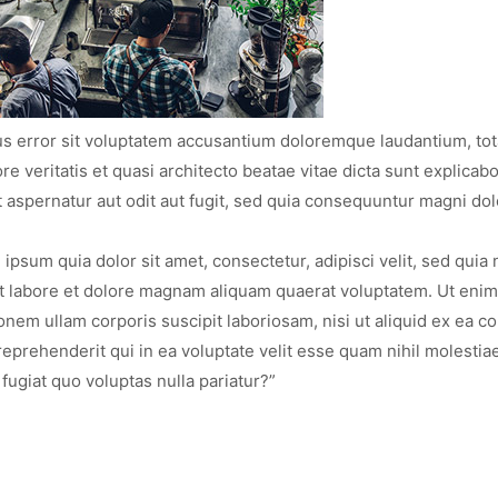
tus error sit voluptatem accusantium doloremque laudantium, t
re veritatis et quasi architecto beatae vitae dicta sunt explica
 aspernatur aut odit aut fugit, sed quia consequuntur magni do
psum quia dolor sit amet, consectetur, adipisci velit, sed quia
 labore et dolore magnam aliquam quaerat voluptatem. Ut enim
nem ullam corporis suscipit laboriosam, nisi ut aliquid ex ea 
prehenderit qui in ea voluptate velit esse quam nihil molestia
fugiat quo voluptas nulla pariatur?”