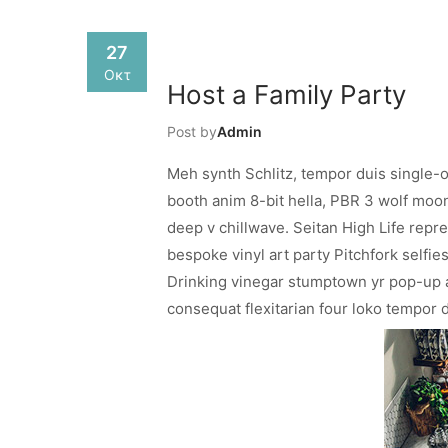
27
Οκτ
Host a Family Party
Post by
Admin
Meh synth Schlitz, tempor duis single-o
booth anim 8-bit hella, PBR 3 wolf moon 
deep v chillwave. Seitan High Life repre
bespoke vinyl art party Pitchfork selfie
Drinking vinegar stumptown yr pop-up ar
consequat flexitarian four loko tempor d