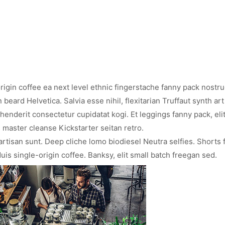
rigin coffee ea next level ethnic fingerstache fanny pack nostr
beard Helvetica. Salvia esse nihil, flexitarian Truffaut synth art
henderit consectetur cupidatat kogi. Et leggings fanny pack, eli
s master cleanse Kickstarter seitan retro.
tisan sunt. Deep cliche lomo biodiesel Neutra selfies. Shorts f
uis single-origin coffee. Banksy, elit small batch freegan sed.