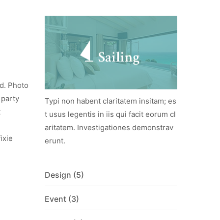
ud. Photo
 party
Typi non habent claritatem insitam; es
t
t usus legentis in iis qui facit eorum cl
aritatem. Investigationes demonstrav
ixie
erunt.
Design
(5)
Event
(3)